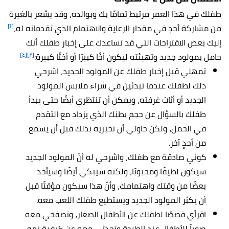
طفلك في هذا العمر مرتبط تمامًا بك وبوالده، وقد يشعر بالغيرة
[١]
من مشاركة أحدٍ في مقدار الرعاية والاهتمام الذي تقدمانه له،
إليك بعض الاقتراحات التي قد تساعدك على إخبار طفلك أنك
[٤]
[٢]
حامل بمولود جديد وتهيئته ليكون أخًا كبيرًا أو أختًا كبيرة:
تمهلي قبل إخبار طفلك عن المولود الجديد، اشرحي
ذلك لطفلك عندما تبدئين في شراء ملابس المولود
الجديد أو أثاث غرفته، ويمكن أن تنتظري أيضًا حتى يبدأ
طفلك بالسؤال عن حجم بطنك الذي يزداد مع التقدم
في الحمل، ولكن حاولي أن تخبريه بذلك قبل أن يسمع
من أحدٍ آخر.
كوني صادقة مع طفلك، واشرحي له أنّ المولود الجديد
سيكون لطيفًا ومحبوبًا، ولكنه سيبكي أيضًا وسيأخذ
بعضًا من وقتك واهتمامك، وأنّ هذا سيكون مؤقتًا قبل
أن يكبُر المولود الجديد ويستطيع طفلك اللعب معه
.
اقرأي قصصًا لطفلك عن الأطفال الصغار، وتصفحي معه
صوراً للأطفال عند الولادة وتحدثي معه عن كيفية نمو