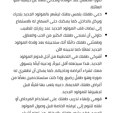
العائلة.
دعي طفلك يلمس بطنك ليشعر بالمولود الجديد يتحرك
ويركل بالداخل، كما يمكنك حتى السماح له بالاستماع
إلى
نبضات قلب المولود الجديد
عند زيارتكِ للطبيب.
حاولي أن تمنحي طفلك الكثير من الحب والعناق،
و
طمئني طفلك دائمًا أنك ستحبينه بعد ولادة المولود
الجديد تمامًا كما تحبينه الآن.
أشركي طفلك في التخطيط من أجل قدوم المولود
الجديد، هذا سيجعله أقل غيرةً، ودعيه أيضًا يتسوق
معك لشراء أغراضه وحاجياته، كما يمكن أن تظهري له
صوره وهو طفلٌ رضيع، وإذا كنت ستستخدمين بعضًا من
أغراض طفلك القديمة، دعيه يلعب بها قليلًا قبل
تجهيزها للمولود الجديد.
قومي بإنهاء تدريب طفلك على استخدام المرحاض أو
نقله للنوم إلى غرفته الخاصة قبل وصول المولود
الجديد، فقد يشعر طفلك بالإرهاق من تعلم أشياء