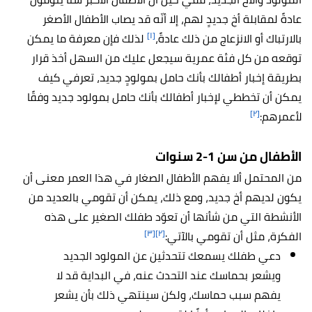
عادةً لمقابلة أخٍ جديدٍ لهم، إلا أنّه قد يصاب الأطفال الأصغر
[١]
بالارتباك أو الانزعاج من ذلك عادةً،
لذلك فإن معرفة ما يمكن
توقعه من كل فئة عمرية سيجعل عليك من السهل أخذ قرار
بطريقة إخبار أطفالك بأنك حامل بمولودٍ جديد،
تعرفي كيف
يمكن أن تخططي لإخبار أطفالك بأنك حامل بمولود جديد وفقًا
[٢]
لأعمرهم:
الأطفال من سن 1-2 سنوات
من المحتمل ألا يفهم الأطفال الصغار في هذا العمر معنى أن
يكون لديهم أخ جديد، ومع ذلك، يمكن أن تقومي بالعديد من
الأنشطة التي من شأنها أن تعوّد طفلك الصغير على هذه
[٣]
[٢]
الفكرة، مثل أن تقومي بالآتي:
دعي طفلك يسمعك تتحدثين عن المولود الجديد
ويشعر بحماسك عند التحدث عنه، في البداية قد لا
يفهم سبب حماسك، ولكن سينتهي ذلك بأن يشعر