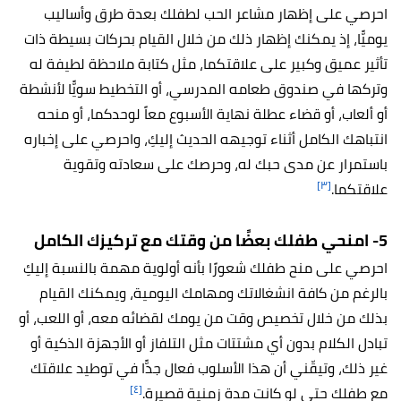
احرصي على إظهار مشاعر الحب لطفلك بعدة طرق وأساليب
يوميًّا، إذ يمكنك إظهار ذلك من خلال القيام بحركات بسيطة ذات
تأثير عميق وكبير على علاقتكما، مثل كتابة ملاحظة لطيفة له
وتركها في صندوق طعامه المدرسي، أو التخطيط سويًّا لأنشطة
أو ألعاب، أو قضاء عطلة نهاية الأسبوع معاً لوحدكما، أو منحه
انتباهك الكامل أثناء توجيهه الحديث إليكِ، واحرصي على إخباره
باستمرار عن مدى حبك له، وحرصك على سعادته وتقوية
[٣]
علاقتكما.
5- امنحي طفلك بعضًا من وقتك مع تركيزك الكامل
احرصي على منح طفلك شعورًا بأنه أولوية مهمة بالنسبة إليكِ
بالرغم من كافة انشغالاتك ومهامك اليومية، ويمكنك القيام
بذلك من خلال تخصيص وقت من يومك لقضائه معه، أو اللعب، أو
تبادل الكلام بدون أي مشتتات مثل التلفاز أو الأجهزة الذكية أو
غير ذلك، وتيقّني أن هذا الأسلوب فعال جدًّا في توطيد علاقتك
[٤]
مع طفلك حتى لو كانت مدة زمنية قصيرة.