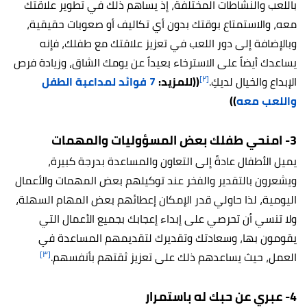
باللعب والنشاطات المختلفة، إذ يساهم ذلك في تطوير علاقتك
معه، والاستمتاع بوقتك بدون أي تكاليف أو صعوبات حقيقية،
وبالإضافة إلى دور اللعب في تعزيز علاقتك مع طفلك، فإنه
يساعدك أيضاً على الاسترخاء بعيداً عن يومك الشاق، وزيادة فرص
[٢]
الإبداع والخيال لديكِ.
((للمزيد:
7 فوائد لمداعبة الطفل
واللعب معه
))
3- امنحي طفلك بعض المسؤوليات والمهمات
يميل الأطفال عادةً إلى التعاون والمساعدة بدرجة كبيرة،
ويشعرون بالتقدير والفخر عند توكيلهم بعض المهمات والأعمال
اليومية، لذا حاولي قدر الإمكان إعطائهم بعض المهام السهلة،
ولا تنسي أن تحرصي على إبداء إعجابك بجميع الأعمال التي
يقومون بها، وسعادتك وتقديرك لتقديمهم المساعدة في
[٣]
العمل، حيث يساعدهم ذلك على تعزيز ثقتهم بأنفسهم.
4- عبري عن حبك له باستمرار