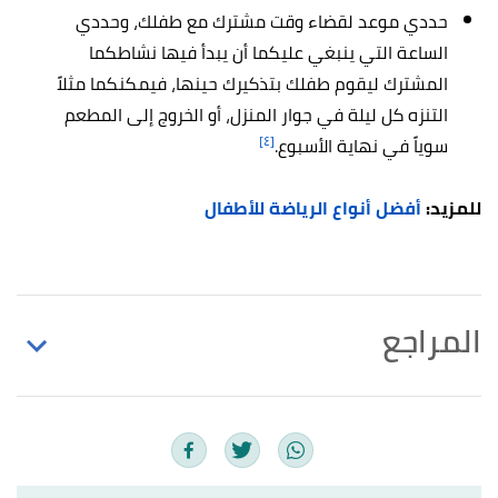
حددي موعد لقضاء وقت مشترك مع طفلك، وحددي
الساعة التي ينبغي عليكما أن يبدأ فيها نشاطكما
المشترك ليقوم طفلك بتذكيرك حينها، فيمكنكما مثلاً
التنزه كل ليلة في جوار المنزل، أو الخروج إلى المطعم
[٤]
سوياً في نهاية الأسبوع.
للمزيد:
أفضل أنواع الرياضة للأطفال
المراجع
أ
ب
Angela Pruess,
"10 Easy Ways to Bond with
^
Your Child (Even When There’s no Time in the Day)"
,
parentswithconfidence
, Retrieved 3/4/2021. Edited.