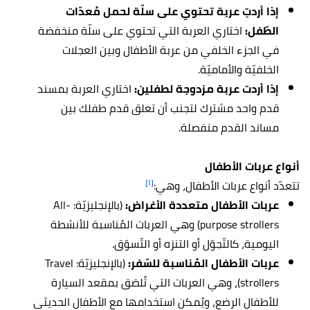
إذا أردتِ عربة تحتوي على سلّة لحمل مُعدّات
الطّفل:
اختاري العربة التي تحتوي على سلّة منخفضة
في الجزء الخلفي من عربة الأطفال وبين العجلات
الخلفيّة والأماميّة.
إذا أردت عربة مزدوجة لطفلين:
اختاري العربة بمسند
قدم واحد مشترك لتجنب أن تعلق قدم طفلك بين
مساند القدم منفصلة.
أنواع عربات الأطفال
[١]
تتعدّد أنواع عربات الأطفال، وهي:
عربات الأطفال متعددة الأغراض:
(بالإنجليزيّة: All-
purpose strollers) وهي العربات المُناسبة للأنشطة
اليومية، كالتّجوّل أو التنزه أو التّسوّق.
عربات الأطفال المُناسبة للسّفر:
(بالإنجليزيّة: Travel
strollers)، وهي العربات التي تُلصَق بمقعد السيارة
للأطفال الرضع، ويُمكن استخدامها مع الأطفال الحديثي