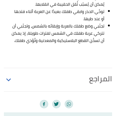
يُمكن أن يُسبّب ثُقل الحقيبة في انقلابها.
توخّي الحذر وابقي طفلك بعيدًا عن العربة أثناء فتحها
أو عند طيها.
تجنّبي وضع طفلك بالعربة وإبقائه بالشمس، وتجنّبي أن
تتركي عربة طفلك في الشمس لفترات طويلة، إذ يمكن
أن تسخُن القطع البلاستيكية والمعدنية وتُؤذي طفلك.
المراجع
أ
ب
,
babylist
, Retrieved
"How to Choose a Stroller"
^
29/12/2020. Edited.
,
drugs
, Retrieved
"Stroller safety: Tips for parents"
↑