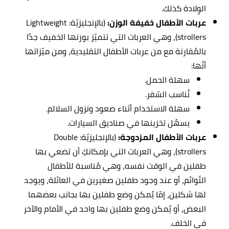
الوِلادة كذلك.
عربات الأطفال خفيفة الوزن:
(بالإنجليزيّة: Lightweight
strollers)، وهي العربات التي تتميّز بوزنها الخفيف جدًا
بالمُقارنة مع من عربات الأطفال التقليدية، ومن ميّزاتها
أنّها:
سهلة الحمل.
تُناسب السّفر.
سهلة الاستخدام أثناء صعود ونزول السلالم.
يسهُل تخزينها في صناديق السيارات.
عربات الأطفال المزدوجة:
(بالإنجليزيّة: Double
strollers)، وهي العربات التي بإمكانكِ أن تضعي بها
طفلين في الوقت نفسه، وهي مُناسبة للأطفال
التّوائم، أو عند وجود طفلين صغيرين في العائلة، ويوجد
لها شكلين، إمّا يُمكن وضع طفلين بها بجانب بعضهما
البعض، أو يُمكن وضع طفلين بها واحد في الأمام والآخر
في الخلف.