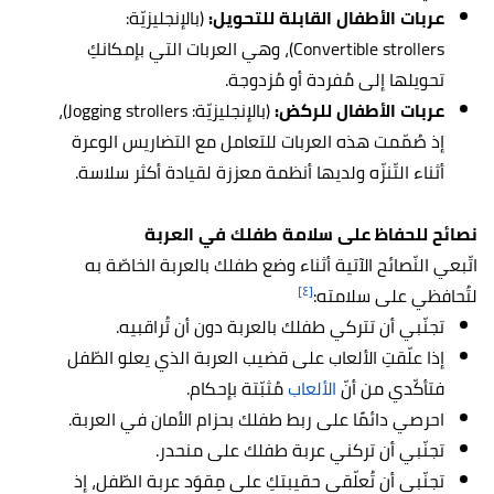
عربات الأطفال القابلة للتحويل:
(بالإنجليزيّة:
Convertible strollers)، وهي العربات التي بإمكانكِ
تحويلها إلى مُفردة أو مُزدوجة.
عربات الأطفال للركض:
(بالإنجليزيّة: Jogging strollers)،
إذ صُمّمت هذه العربات للتعامل مع التضاريس الوعرة
أثناء التّنزّه ولديها أنظمة معززة لقيادة أكثر سلاسة.
نصائح للحفاظ على سلامة طفلك في العربة
اتّبعي النّصائح الآتية أثناء وضع طفلك بالعربة الخاصّة به
[٤]
لتُحافظي على سلامته:
تجنّبي أن تتركي طفلك بالعربة دون أن تُراقبيه.
إذا علّقتِ الألعاب على قضيب العربة الذي يعلو الطّفل
فتأكّدي من أنّ
الألعاب
مُثبّتة بإحكام.
احرصي دائمًا على ربط طفلك بحزام الأمان في العربة.
تجنّبي أن تركني عربة طفلك على منحدر.
تجنّبي أن تُعلّقي حقيبتكِ على مِقوَد عربة الطّفل، إذ