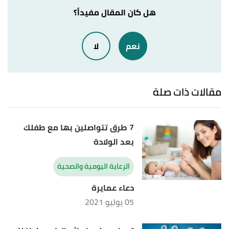
29/12/2020. Edited.
هل كان المقال مفيداً؟
,
"Choosing Safe Baby Products: Strollers"
↑
نعم
لا
kidshealth
, Retrieved 29/12/2020. Edited.
,
mayoclinic
,
"Stroller safety: Tips for parents"
↑
Retrieved 29/12/2020. Edited.
مقالات ذات صلة
7 طرق تتواصلين بها مع طفلك
بعد الولادة
الرعاية اليومية والصحية
دعاء عمايرة
05 يوليو 2021