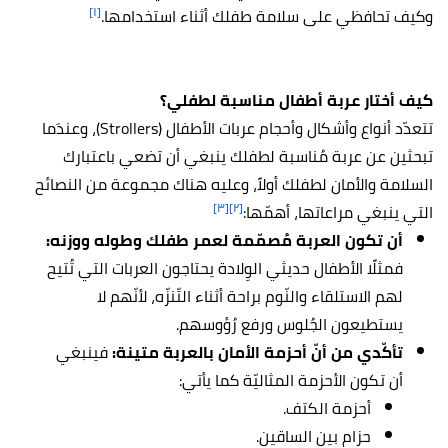
[١]
وكيف تحافظي على سلامة طفلك أثناء استخدامها.
كيف أختار عربة أطفال مناسبة لطفلي؟
تتعدّد أنواع وأشكال وأحجام عربات الأطفال (Strollers)، وعندَما
تبحثين عن عربة مُناسبة لطفلك ينبغي أن تضعي باعتبارك
السلامة والأمان لطفلك أولاً، وعليه هناك مجموعة من النصائح
[٣]
[٢]
التي ينبغي مراعاتها، أهمّها:
أن تكون العربة مُصمّمة لعمر طفلك وطوله ووزنه:
فمثلًا الأطفال حديثي الوِلادة يحتاجون العربات التي تُتيح
لهم الاستلقاء و
النّوم
براحة أثناء التّنزّه، لأنّهم لا
يستطيعون الجُلوس ورفع رُؤوسهم.
تأكّدي من أنّ أحزمة الأمان بالعربة متينة:
فينبغي
أن تكون الأحزمة المثاليّة كما يأتي:
أحزمة الكتف.
حزام بين الساقين.