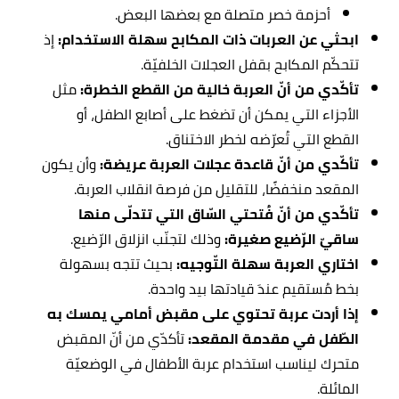
أحزمة خصر متصلة مع بعضها البعض.
ابحثي عن العربات ذات المكابح سهلة الاستخدام:
إذ
تتحكّم المكابح بقفل العجلات الخلفيّة.
تأكّدي من أنّ العربة خالية من القطع الخطرة:
مثل
الأجزاء التي يمكن أن تضغط على أصابع الطفل، أو
القطع التي تُعرّضه لخطر الاختناق.
تأكّدي من أنّ قاعدة عجلات العربة عريضة
:
وأن يكون
المقعد منخفضًا، للتقليل من فرصة انقلاب العربة.
تأكّدي من أنّ فُتحتي السّاق التي تتدلّى منها
ساقيّ الرّضيع صغيرة:
وذلك لتجنّب انزلاق الرّضيع.
اختاري العربة سهلة التّوجيه:
بحيث تتجه بسهولة
بخط مُستقيم عندَ قيادتها بيد واحدة.
إذا أردت عربة تحتوي على مقبض أمامي يمسك به
الطّفل في مقدمة المقعد:
تأكدّي من أنّ المقبض
متحرك ليناسب استخدام عربة الأطفال في الوضعيّة
المائلة.