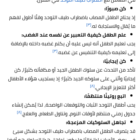
كن صبورًا:
إذ يحتاج الطفل المصاب باضطراب طيف التوحد وقتًا أطول لفهم
[٣]
ما يُقال والاستجابة له.
علم الطفل كيفية التعبير عن نفسه عند الغضب:
يجب تعليم الطفل أنه ليس عليه أن يكتم غضبه داخله بالإضافة
[٣]
إلى تعليمه كيفية التنفيس عن غضبه.
كن إيجابيًا:
تأكد من التحدث عن سلوك الطفل الجيد أو مكافأته كثيرًا، كن
إيجابيًا وأثني على سلوكه الجيد كثيرًا؛ إذ يستجيب هؤلاء الأطفال
[٨]
أكثر للتعزيز الإيجابي.
اتبع روتينًا منتظمًا:
يحب أطفال التوحد الثبات والتوقعات الواضحة، لذا يُمكن إنشاء
[٨]
جدول زمني منتظم لأوقات النوم، وتناول الطعام، والعلاج.
تجاهل السلوكيات المزعجة:
قد يتصرف الطفل المصاب باضطراب طيف التوحد بشكل سيئ
في بعض الأحيان؛ لذا غالبًا ما يكون تجاهل هذا السلوك هو أفضل