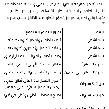
لا بد للأم من معرفة التطور الطبيعي للنطق والكلام عند طفلها
حتى تستطيع أن تحدد فيما كان طفلها يعاني من تأخر الكلام،
وفيما يأتي توضيح لمراحل تطوّر النّطق عند الطّفل حسب عمره:
[٤]
العمر
تطور النطق المتوقع
1-3 أشهر.
بُكاء الأطفال وإصدار أصواتٍ هادئة.
4-6 أشهر.
يتنهّد الأطفال ويُصدرون أصوات لعب م
6-9 أشهر.
يُصدر الأطفال أصواتًا تُشبه الثرثرة، وي
عمر 12 شهراً.
تظهر الكلمات الأولى للطفل عادةً.
عمر 18 شهرًا إلى سنتين.
يستخدم الأطفال حوالي 50 كلمة، ويبدأون في تجميع كلمتين معًا في جمل قصيرة.
*يكون الطفل قادرًا على نُطق جملٍ مكوّنة من 4 
من 2-3 سنوات.
*يمكن للأطفال التعرّف على معظم الأشي
من 3-5 سنوات.
تصبح المحادثات أطول وأكثر تجريدًا وتعقيدًا، ويتكوّن لدى الطفل عادةً 00