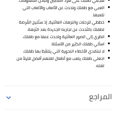
شجعي طفلك على سرد القصص وتبادل المعلومات.
العبي مع طفلك وتحدث عن الألعاب والألعاب التي
تلعبها.
خططي للرحلات والنزهات العائلية، إذ ستُتيح الفُرصة
لطفلك بالتّحدث عن تجاربه الجديدة بعد النّزهة.
انظري إلى الصور العائلية وتحدث عنها مع طفلك.
اسألي طفلك الكثير من الأسئلة.
لا تنتقدي الأخطاء النحوية التي يتلفّظ بها طفلك.
اجعلي طفلك يلعب مع أطفال لغتهم أفضل قليلاً من
لغته.
المراجع
أ
ب
"Spotting Developmental Delays in Your Child:
^