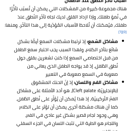
أسباب تأخُّر النّطق عند الأطفال
هناك مجموعة كبيرة من المشكلات التي يمكن أن تُسبّب تأخُّرًا
في نُموّ طفلك، وإذا ازداد القلق لديك تجاه تأخّر النّطق عندَ
طفلك، فيُمكنك أن تُلاحظ الأسباب المُؤدّية إلى هذا التأخّر، ومنها:
[٦]
[٥]
مشاكل السّمع:
إذ ترتبط مشكلات السمع أيضًا بشكل
شائع بتأخر الكلام، ولهذا السبب يجب اختبار سمع الطفل
من قبل اختصاصي السمع إذا كنتِ تشعرين بقلق حول
نُطق الطّفل، إذ قد يواجه الطفل الذي يعاني من
صعوبة في السمع صعوبة في التعبير
مشاكل الفم واللسان:
إذ إنّ الحنك المشقوق
(بالإنجليزيّة: Cleft palate)، هو أحد الأمثلة على مشاكل
الفمّ التّركيبيّة، إذ هذا يُمكن أن يُؤثّر على نُطق الطّفل،
كما أن هناك مشكلة أخرى يمكن أن تؤثر على الكلام
وهي وجود لجام قصير بشكل غير عادي في الفم،
واللجام هو الطية التي تثبت اللسان في الجزء السفلي