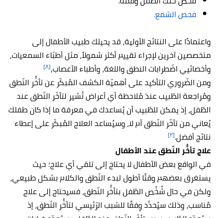
فحص حنك الطّفل وفمه.
فحص السّمع.
واعتمادًا على النتائج الأولية، قد يحيلك طبيب الأطفال إلى
متخصصين آخرين لإجراء تقييم أكثر شمولاً، مثل أطبّاء السمعيات،
[٨]
وأخصائيي اضّطرابات النطق واللغة، وأطباء الأعصاب،
ومن الضّروري التأكيد على أهميّة الكشف المُبكّر عن تأخُّر النّطق
ومُراجعة الطّبيب عندَ مُلاحظة أي أعراض تُشير لتأخّر النّطق عند
الطّفل، إذ يمكن للطّبيب أن يُساعدك في معرفة ما إذا كان طفلك
يُعاني من تأخّر النّطق أم لا، وسيُساعد العلاج المُبكّر على إعطاء
[٢]
نتائج أفضل.
علاج تأخُّر النّطق عند الأطفال
في الواقع بعض الأطفال لا يحتاج إلى تلقي أي علاج؛ حيث
يستغرق بعضهم وقتًا أطول لبدء النّطق والكلام بشكل طبيعي،
ولكن في حال شُخِّص الطّفل بتأخُّر النّطق، فسيحتاج إلى علاج
مُناسب، وذلك سيُحدَّد وِفقًا للسّبب الرّئيسي لتأخُّر النّطق، إذ