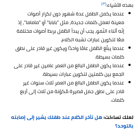
[٣]
بهذه الأشياء:
عندما يكمل الطفل عدة شهور دون تكرار أصوات
معينة لعمل كلمات جديدة، مثل "بابابا" أو "ماماما"، إذ
إنّه أثناء النّمو، يجب أن يبدأ الطّفل بربط أصوات مختلفة
معًا لتكوين عبارات تشبه الكلام.
عندما يبلُغ الطّفل عامًا واحدًا ويكون غير قادر على نطق
كلمات بسيطة.
عندما يكون الطفل البالغ من العمر عامين غير قادر على
الجمع بين كلمتين لتكوين عبارات بسيطة.
عندما يكون الطفل البالغ من العمر ثلاث سنوات غير
قادر على نطق جمل قصيرة مُكوّنة من ثلاث إلى أربع
كلمات.
لعلك تساءلت:
هل تأخر الكلام عند طفلك يشير إلى إصابته
بالتوحد؟