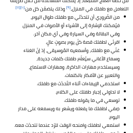
من خطّة العلاج المُتّبعة، إذ يمكنك المساعدة من خلال طريقة
[١١]
[١٠]
[٩]
التعامل مع طفلك في المنزل،
وذلك يتضمّن كل من:
من الضّروري أن تتحدّثي مع طفلك طوال اليوم،
فيُمكنك الإشارة إلى الأشياء أو الأصوات في المنزل
وفي البقالة وفي السيارة وفي أي مكان آخر.
اقرئي لطفلك قصة كلّ يوم بصوتٍ عالٍ.
غنّي مع طفلك، وأسمعيه المُوسيقى، إذ إنّ الغناء
وسماع الأغاني سيُعلّم طفلك كلمات جديدة،
وسيستخدم مهارات الذاكرة، ومهارات الاستماع،
والتعبير عن الأفكار بالكلمات.
استخدمي الإيماءات أثناء التّحدّث مع طفلك.
لا تحاولي إجبار طفلك على الكلام.
توسعي في ما يقوله طفلك.
صِفي لطفلك ما يفعله ويشعر به ويسمعه على مدار
اليوم.
استمعي لطفلك وامنحه الوقت للرّد عندما تتحدّث معه.