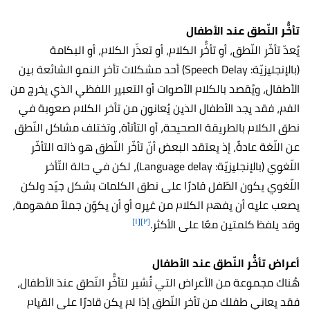
تأخُّر النّطق عند الأطفال
يُعدّ تأخّر النّطق، أو تأخُّر الكلام، أو تعذّر الكلام، أو البكامة
(بالإنجليزيّة: Speech Delay) أحد مشكلات تأخر النمو الشائعة بين
الأطفال، ويُقصد بالكلام الأصوات أو التعبير اللفظي الذي يخرج من
الفم، فقد يجد الأطفال الذين يُعانون من تأخر الكلام صعوبة في
نطق الكلام بالطريقة الصحيحة، أو التأتأة، وتختلف مشاكل النّطق
عن اللّغة عادةً، إذ يعتقد البعض أنّ تأخّر النّطق هو ذاته التأخّر
اللّغوي (بالإنجليزيّة: Language delay)، لكن في حالة التّأخر
اللّغوي يكون الطّفل قادرًا على نطق الكلمات بشكل جيّد ولكن
يصعب عليه أن يفهم الكلام من غيره أو أن يكوّن جملاً مفهومة،
[١]
[٢]
وقد يلفظ كلمتين معًا على الأكثر.
أعراض تأخُّر النّطق عند الأطفال
هُناك مجموعة من الأعراض التي تُشير لتأخُّر النّطق عندَ الأطفال،
فقد يعاني طفلك من تأخر النّطق إذا لم يكن قادرًا على القيام