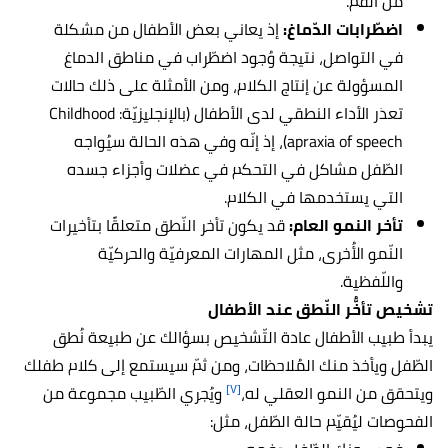
من الفم.
اضطّرابات الدّماغ:
إذ يعاني بعض الأطفال من مشكلة
في التواصل، نتيجة وُجود اضطّراب في مناطق الدماغ
المسؤولة عن إنتاج الكلام، ومن الأمثلة على ذلك حالات
تعذر الأداء النطقي لدى الأطفال (بالإنجليزيّة: Childhood
apraxia of speech)، إذ إنّه وفي هذه الحالة سيُواجه
الطّفل مشاكل في التحكم في عضلات وأجزاء جسده
التي يستخدمها في الكلام.
تأخر النمو العام:
قد يكون تأخر النّطق متعلقًا بتأخيرات
النّمو الأُخرى، مثل المهارات المعرفيّة والحركيّة
واللّفظية.
تشخيص تأخُّر النّطق عند الأطفال
يبدأ طبيب الأطفال عادة التّشخيص بسؤالك عن طبيعة نُطق
الطّفل ويأخذ منك المُلاحظات، ومن ثمّ سيستمع إلى كلام طفلك
[٧]
ويتحقق من النمو العقلي له،
ويُجري الطّبيب مجموعة من
الفحوصات ليُقيّم حالة الطّفل، مثل: