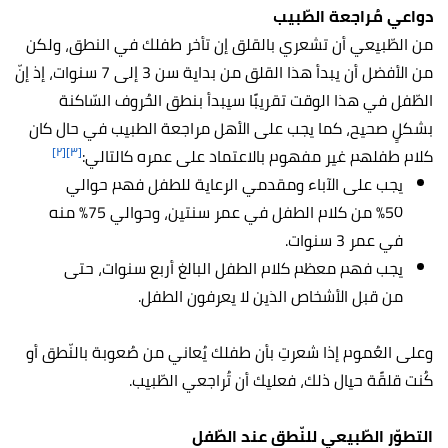
دواعي مُراجعة الطّبيب
من الطّبيعي أن تشعري بالقلق إن تأخر طفلك في النطق، ولكن
من الأفضل أن يبدأ هذا القلق من بداية سن 3 إلى 7 سنوات، إذ إنّ
الطّفل في هذا الوقت تقريبًا سيبدأ بنطق الحُروف السّاكنة
بشكلٍ صحيح، كما يجب على الأهل مراجعة الطبيب في حال كان
[٢]
[٣]
كلام طفلهم غير مفهوم بالاعتماد على عمره كالتالي:
يجب على الآباء ومقدمي الرعاية للطفل فهم حوالي
50% من كلام الطفل في عمر سنتين، وحوالي 75% منه
في عمر 3 سنوات.
يجب فهم معظم كلام الطفل البالغ أربع سنوات، حتى
من قبل الأشخاص الذين لا يعرفون الطفل.
وعلى العُموم إذا شعرتِ بأن طفلك يُعاني من صُعوبة بالنّطق أو
كُنت قلقًة حيال ذلك، فعليك أن تُراجعي الطّبيب.
التطوّر الطّبيعي للنّطق عند الطّفل