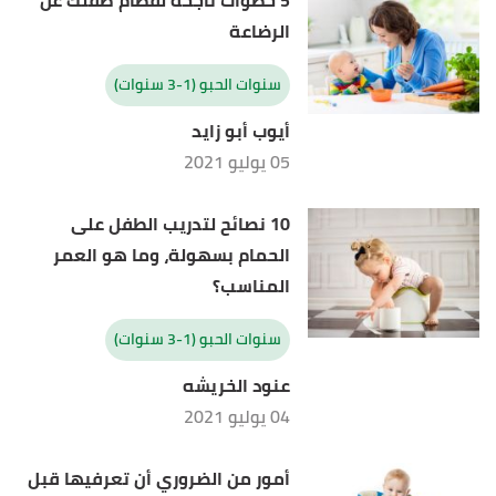
5 خطوات ناجحة لفطام طفلك عن
problems "Delayed Speech or Language
الرضاعة
Development"
,
www.hopkinsallchildrens.org
,
Retrieved 13/12/2020. Edited.
سنوات الحبو (1-3 سنوات)
أيوب أبو زايد
05 يوليو 2021
10 نصائح لتدريب الطفل على
الحمام بسهولة، وما هو العمر
المناسب؟
سنوات الحبو (1-3 سنوات)
عنود الخريشه
04 يوليو 2021
أمور من الضروري أن تعرفيها قبل