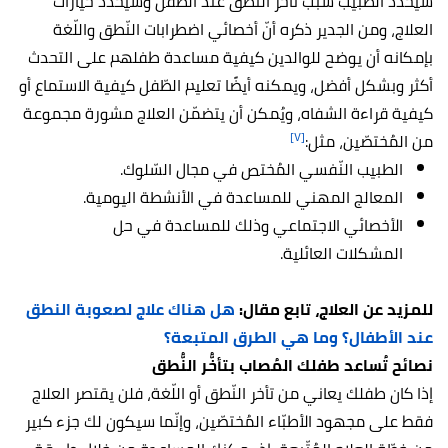
سيُحدّد الطّبيب سبب تأخّر النّطق عند الطّفل وسيُحدّد خيارات
العلاج، ومن الجدير ذكره أنّ أخصائي اضطرابات النّطق واللّغة
بإمكانه أن يوضح للوالدين كيفية مساعدة طفلهم على التحدث
أكثر وبشكل أفضل، ويمكنه أيضًا تعليم الطّفل كيفية الاستماع أو
كيفية قراءة الشفاه، ويُمكن أن يتضمّن العلاج مشورة مجموعة
[٧]
من المُختصّين، مثل:
الطبيب النّفسي المُختص في مجال السّلوك.
المعالج المهني للمساعدة في الأنشطة اليومية.
الأخصائي الاجتماعي وذلك للمساعدة في حل
المشكلات العائلية.
للمزيد عن العلاج، تابع مقال:
هل هناك علاج لصعوبة النطق
عند الأطفال؟ وما هي الطرق المتبعة؟
نصائح تُساعد طفلك المُصاب بتأخُّر النُّطق
إذا كان طفلك يعاني من تأخر النّطق أو اللّغة، فلن يقتصر العلاج
فقط على مجهود الأطبّاء المُختصّين، وإنّما سيكون لك جزء كبير