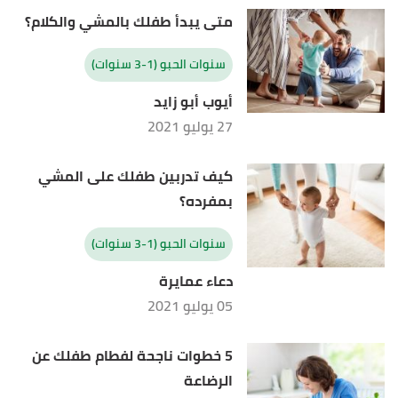
healthychildren
, Retrieved 27/1/2021. Edited.
متى يبدأ طفلك بالمشي والكلام؟
"Sample Meal Plan for Feeding Your Preschooler
↑
سنوات الحبو (1-3 سنوات)
(Ages 3 to 5)"
,
unlockfood
, Retrieved 27/1/2021.
Edited.
أيوب أبو زايد
27 يوليو 2021
,
"Healthy Sample Meal Plan for Toddlers"
↑
verywellfamily
, Retrieved 27/1/2021. Edited.
كيف تدربين طفلك على المشي
بمفرده؟
,
momjunction
,
"21 Best Toddler Dinner Ideas"
↑
Retrieved 27/1/2021. Edited.
سنوات الحبو (1-3 سنوات)
دعاء عمايرة
05 يوليو 2021
5 خطوات ناجحة لفطام طفلك عن
الرضاعة