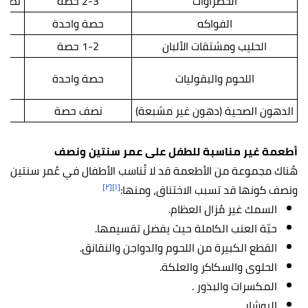
الخضراوات
2-3 حصة
نصف ح
الفواكه
حصة واحدة
الحليب ومشتقات الألبان
1-2 حصة
اللحوم والبقوليات
حصة واحدة
الدهون الصحية (دهون غير مشبعة)
نصف حصة
أطعمة غير مناسبة للطفل على عمر سنتين ونصف
هُناك مجموعة من الأطعمة قد لا تُناسب الأطفال في عُمر سنتين
[٢]
[١]
ونصف كونها قد تسبب الاختناق، ومنها:
السمك غير مُزال العظام.
حبّة العنب الكاملة حيث يفضل تقسيمها.
القطع الكبيرة من اللحوم والدواجن والنقانق.
الحلوى والسكاكر والعلكة.
المكسرات والبذور .
البوشار .