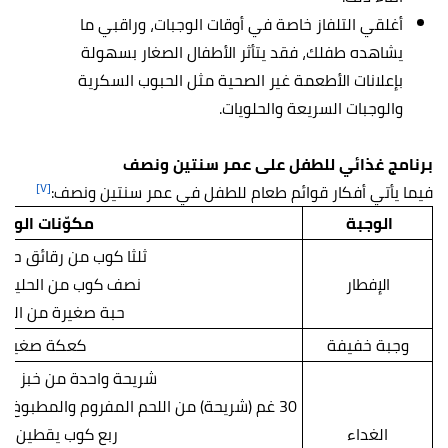
أغلقي التلفاز خاصة في أوقات الوجبات، وراقبي ما
يشاهده طفلك، فقد يتأثر الأطفال الصغار بسهولة
بإعلانات الأطعمة غير الصحية مثل الحبوب السكرية
والوجبات السريعة والحلويات.
برنامج غذائي للطفل على عمر سنتين ونصف
[٧]
فيما يأتي أفكار قوائم طعام للطفل في عمر سنتين ونصف:
الوجبة
مكوّنات الوجب
ثلثا كوب من رقائق حبو
الإفطار
نصف كوب من الحليب (125مل)
حبة صغيرة من ال
وجبة خفيفة
كعكة صغيرة.
شريحة واحدة من خبز الق
30 غم (شريحة) من
اللحم المفروم
والمطبوخ مع
الغداء
ربع كوب يقطين م