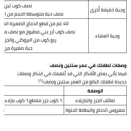
نصف كوب لبن زبا
وجبة خفيفة أُخرى
نصف حبة متوسطة الحجم من البطا
40 غم من قطع الدجاج الصغيرة المشوية مع الجبن المبشور.
نصف كوب أرز بني مطبوخ مع نصف ملعقة
وجبة العشاء
ربع كوب من البروكلي والجزر م
حبة صغيرة من ال
وصفات لطفلك في عمر سنتين ونصف
فيما يأتي بعض الأفكار التي قد تُلهمك في ابتكار وصفات
[٨]
جديدة لطفلك البالغ من العمر سنتين ونصف:
الوصفة
لفائف الجزر والبازيلاء
1 كوب جزر مقطع.1 كوب بازلاء.3 أكواب دقيق قمح.2-3 أكواب ماء.1 ملعقة كبيرة معجون الزنجبيل والثوم غير المملح.2 ملعقة كبيرة من الزيت النباتي.
مهروس الدجاج والبطاطا الحلوة
2 كوب دجاج مسحب مفروم.1 كوب بطاطا حلوة مقطعة إلى مكعبات.4-5 أكواب من الماء.