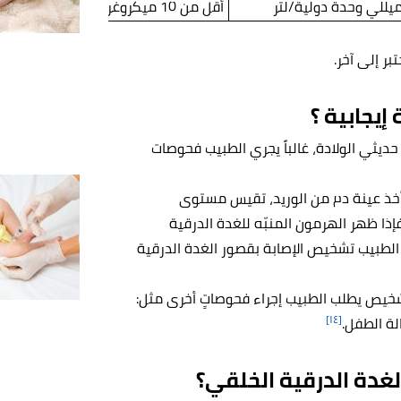
أقلّ من 10 ميكروغرام/ديسيلتر
ر إلى آخر.
إيجابية ؟
 حديثي الولادة، غالباً يجري الطبيب فحوصات
خذ عينة دم من الوريد، تقيس مستوى
إذا ظهر الهرمون المنبّه للغدة الدرقية
د الطبيب تشخيص الإصابة بقصور الغدة الدرقية
شخيص يطلب الطبيب إجراء فحوصاتٍ أخرى مثل:
[١٤]
لة الطفل.
لغدة الدرقية الخلقي؟