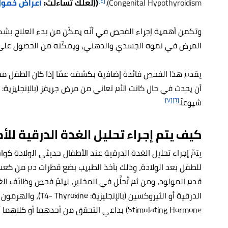
[٤]
Congenital Hypothyroidism).
((لعلك تساءلت:
أعراض خمول 
وتكمن أهمية إجراء الفحص في أنّه يمكّن من بدء العلاج بشك
المرض في نموه الجسدي والذهني، ويمكّنه من الحصول على 
يقدم هذا الفحص فائدة إضافية بكشفه عمّا إذا كان الطفل مص
[٧]
[٦]
شيوعاً.
كيف يتم إجراء تحليل الغدة الدرقية للأ
يتمّ إجراء تحليل الغدة الدرقية عند الأطفال حديثي الولادة ك
للطفل بعد الولادة، وذلك بأخذ الطبيب بضع قطرات دم من كعب 
قدم المولود، ومن ثم تُحلَّل في المختبر، ليتمّ فحص وظائف ا
Stimulating Hormone) بداعي التحقق من أحدهما أو كلاهما أن يكونا ضمن المستوى الطبيعي.