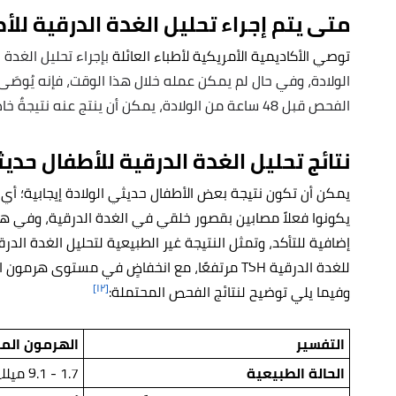
متى يتم إجراء تحليل الغدة الدرقية للأ
توصي الأكاديمية الأمريكية لأطباء العائلة
الولادة، وفي حال لم يمكن عمله خلال هذا الوقت، فإنه يُوصَى ب
الفحص قبل 48 ساعة من الولادة، يمكن أن ينتج عنه نتيجةٌ خاطئة في هرمون TSH.
نتائج تحليل الغدة الدرقية للأطفال حديث
يمكن أن تكون نتيجة بعض الأطفال حديثي الولادة إيجابية؛ أي
يكونوا فعلاً مصابين بقصور خلقي في الغدة الدرقية، وفي ه
إضافية للتأكد، وتمثل النتيجة غير الطبيعية لتحليل الغدة ال
للغدة الدرقية TSH مرتفعًا، مع انخفاضٍ في مستوى هرمون الغدة الدرقية.
[١٢]
وفيما يلي توضيح لنتائج الفحص المحتملة:
التفسير
الهرمون المنبّ
الحالة الطبيعية
1.7 - 9.1 ميللي وحدة دولية/لتر