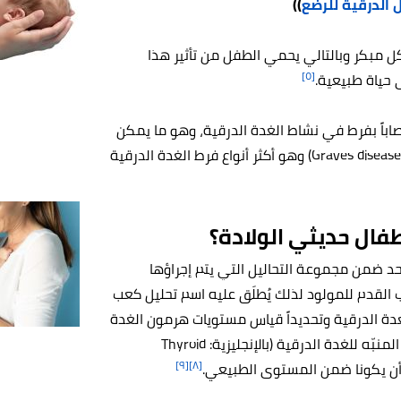
الدرقية للرضع
))
ل مبكر وبالتالي يحمي الطفل من تأثير هذا
[٥]
حياة طبيعية.
اباً بفرط في نشاط الغدة الدرقية، وهو ما يمكن
أن يحدث في حال كانت الأم تعاني من مرض جريفز (بالإنجليزية: Graves disease) وهو أكثر أنواع فرط الغدة الدرقية
طفال حديثي الولادة؟
واحد ضمن مجموعة التحاليل التي يتم إجراؤها
القدم للمولود لذلك يُطلَق عليه اسم تحليل كعب
لغدة الدرقية وتحديداً قياس مستويات هرمون الغدة
الدرقية أو الثيروكسين (بالإنجليزية: T4- Thyroxine)، والهرمون المنبّه للغدة الدرقية (بالإنجليزية: Thyroid
[٩]
[٨]