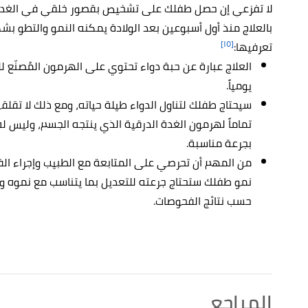
لا تفزعي إن حصل طفلك على تشخيص بقصور خلقي في الغدة ال
بالعلاج منذ أول أسبوعين بعد الولادة يمكنه
النمو والتطو
بشك
[١٥]
تعرفيها:
العلاج عبارة عن حبة دواء تحتوي على الهرمون المُصنّع 
يومياً.
سيحتاج طفلك لتناول الدواء طيلة حياته، ومع ذلك لا تقل
تماماً لهرمون الغدة الدرقية الذي ينتجه الجسم، وليس ل
بجرعة مناسبة.
من المهم أن تحرصي على المتابعة مع الطبيب وإجراء 
نمو طفلك ستحتاج جرعته للتعديل بما يتناسب مع نموه و
حسب نتائج الفحوصات.
المراجع