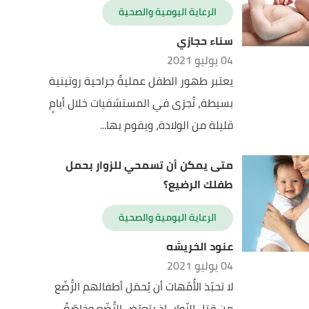
الرعاية اليومية والصحية
سناء حجازي
04 يوليو 2021
يعتبر طهور الطفل عمليةً جراحية روتينية
بسيطة، تُجرَى في المستشفيات خلال أيامٍ
قليلة من الولادة، ويقوم بها...
متى يمكن أن تسمحي للزوار بحمل
طفلك الرضيع؟
الرعاية اليومية والصحية
عنود الخريشه
04 يوليو 2021
لا تحبّذ الأُمّهات أن يُحمَل أطفالهم الرُّضّع
من قِبَل الزّوار، إذ يتعرّض الرُّضّع وخاصّةً